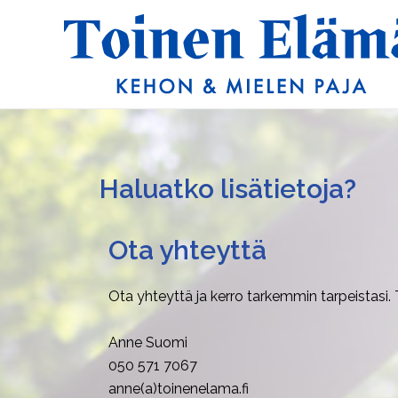
Siirry
sisältöön
Haluatko lisätietoja?
Ota yhteyttä
Ota yhteyttä ja kerro tarkemmin tarpeistasi. T
Anne Suomi
050 571 7067
anne(a)toinenelama.fi