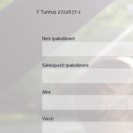
Y Tunnus 2722677-1
Nimi (pakollinen)
Sähköposti (pakollinen)
Aihe
Viesti