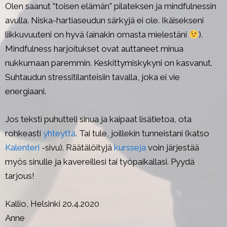
Olen saanut ”toisen elämän” pilateksen ja mindfulnessin
avulla. Niska-hartiaseudun särkyjä ei ole. Ikäisekseni
liikkuvuuteni on hyvä (ainakin omasta mielestäni
).
Mindfulness harjoitukset ovat auttaneet minua
nukkumaan paremmin. Keskittymiskykyni on kasvanut.
Suhtaudun stressitilanteisiin tavalla, joka ei vie
energiaani.
Jos teksti puhutteli sinua ja kaipaat lisätietoa, ota
rohkeasti
yhteyttä
. Tai tule, joillekin tunneistani (katso
Kalenteri
-sivu). Räätälöityjä
kursseja
voin järjestää
myös sinulle ja kavereillesi tai työpaikallasi. Pyydä
tarjous!
Kallio, Helsinki 20.4.2020
Anne