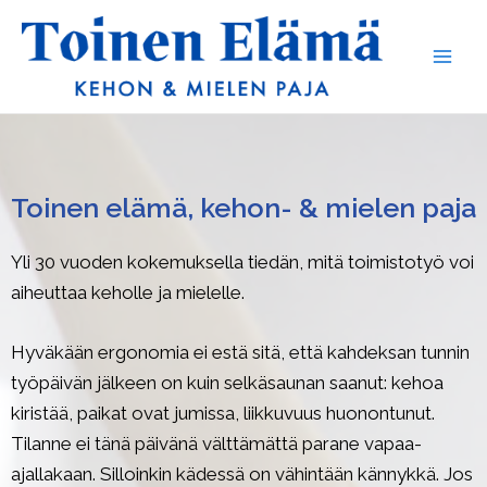
Siirry
Main
sisältöön
Men
Toinen elämä, kehon- & mielen paja
Yli 30 vuoden kokemuksella tiedän, mitä toimistotyö voi
aiheuttaa keholle ja mielelle.
Hyväkään ergonomia ei estä sitä, että kahdeksan tunnin
työpäivän jälkeen on kuin selkäsaunan saanut: kehoa
kiristää, paikat ovat jumissa, liikkuvuus huonontunut.
Tilanne ei tänä päivänä välttämättä parane vapaa-
ajallakaan. Silloinkin kädessä on vähintään kännykkä. Jos