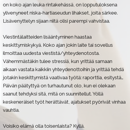
on koko ajan leuka rintakehässä, on lopputuloksena
ylivenyneet niska-hartiaseudun lihakset, joita särkee.
Lisävenyttelyn sijaan niitä olisi parempi vahvistaa.
Viestintälaitteiden lisääntyminen haastaa
keskittymiskykyä. Koko ajan jokin laite tai sovellus
ilmoittaa uudesta viestistä/yhteydenotosta.
Vähemmästäkin tulee stressiä, kun yrittää samaan
aikaan vastata kaikkiin yhteydenottoihin ja yrittää tehdä
jotakin keskittymistä vaativaa työtä: raporttia, esitystä…
Päivän päätyttyä on turhautunut olo, kun ei olekaan
saanut tehdyksi sitä, mitä on suunnitellut. Yöllä
keskeneräiset työt herättävät, ajatukset pyörivät vinhaa
vauhtia.
Voisiko elämä olla toisenlaista? Kyllä.