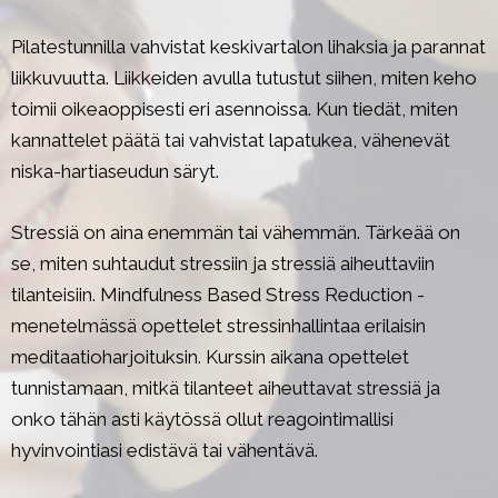
Pilatestunnilla vahvistat keskivartalon lihaksia ja parannat
liikkuvuutta. Liikkeiden avulla tutustut siihen, miten keho
toimii oikeaoppisesti eri asennoissa. Kun tiedät, miten
kannattelet päätä tai vahvistat lapatukea, vähenevät
niska-hartiaseudun säryt.
Stressiä on aina enemmän tai vähemmän. Tärkeää on
se, miten suhtaudut stressiin ja stressiä aiheuttaviin
tilanteisiin. Mindfulness Based Stress Reduction -
menetelmässä opettelet stressinhallintaa erilaisin
meditaatioharjoituksin. Kurssin aikana opettelet
tunnistamaan, mitkä tilanteet aiheuttavat stressiä ja
onko tähän asti käytössä ollut reagointimallisi
hyvinvointiasi edistävä tai vähentävä.