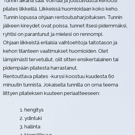
Tunnin aikana saat voimaa ja joustavuutta kehoosi
pilates liikkeillä. Liikkeissä huomioidaan koko keho.
Tunnin lopussa ohjaan rentoutusharjoituksen. Tunnin
jälkeen kireydet ovat poissa, tunnet itsesi pidemmäksi,
ryhtisi on parantunut ja mielesi on rennompi.
Ohjaan liikkeistä erilaisia vaihtoehtoja taitotason ja
kehon tilanteen vaatimukset huomioiden. Olet
lämpimästi tervetullut, olit sitten ensikertalainen tai
pidempään pilatesta harrastanut.
Rentouttava pilates -kurssi koostuu kuudesta 60
minuutin tunnista. Jokaisella tunnilla on oma teema
liittyen pilateksen kuuteen periaatteeseen:
hengitys
ydintuki
hallinta