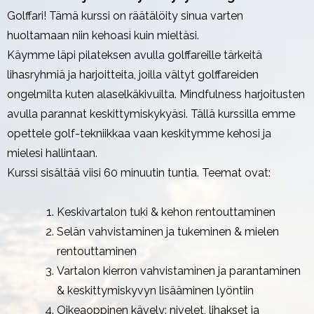
Golffari! Tämä kurssi on räätälöity sinua varten
huoltamaan niin kehoasi kuin mieltäsi.
Käymme läpi pilateksen avulla golffareille tärkeitä
lihasryhmiä ja harjoitteita, joilla vältyt golffareiden
ongelmilta kuten alaselkäkivuilta. Mindfulness harjoitusten
avulla parannat keskittymiskykyäsi. Tällä kurssilla emme
opettele golf-tekniikkaa vaan keskitymme kehosi ja
mielesi hallintaan.
Kurssi sisältää viisi 60 minuutin tuntia. Teemat ovat:
Keskivartalon tuki & kehon rentouttaminen
Selän vahvistaminen ja tukeminen & mielen
rentouttaminen
Vartalon kierron vahvistaminen ja parantaminen
& keskittymiskyvyn lisääminen lyöntiin
Oikeaoppinen kävely: nivelet, lihakset ja