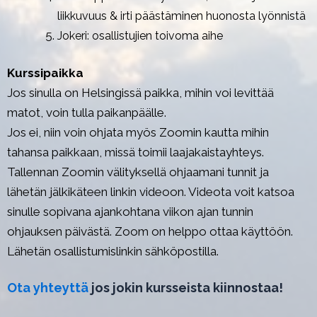
liikkuvuus & irti päästäminen huonosta lyönnistä
Jokeri: osallistujien toivoma aihe
Kurssipaikka
Jos sinulla on Helsingissä paikka, mihin voi levittää
matot, voin tulla paikanpäälle.
Jos ei, niin voin ohjata myös Zoomin kautta mihin
tahansa paikkaan, missä toimii laajakaistayhteys.
Tallennan Zoomin välityksellä ohjaamani tunnit ja
lähetän jälkikäteen linkin videoon. Videota voit katsoa
sinulle sopivana ajankohtana viikon ajan tunnin
ohjauksen päivästä. Zoom on helppo ottaa käyttöön.
Lähetän osallistumislinkin sähköpostilla.
Ota yhteyttä
jos jokin kursseista kiinnostaa!