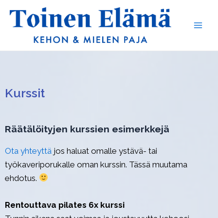
Siirry
Main
sisältöön
Men
Kurssit
Räätälöityjen kurssien esimerkkejä
Ota yhteyttä
jos haluat omalle ystävä- tai
työkaveriporukalle oman kurssin. Tässä muutama
ehdotus.
Rentouttava pilates 6x kurssi