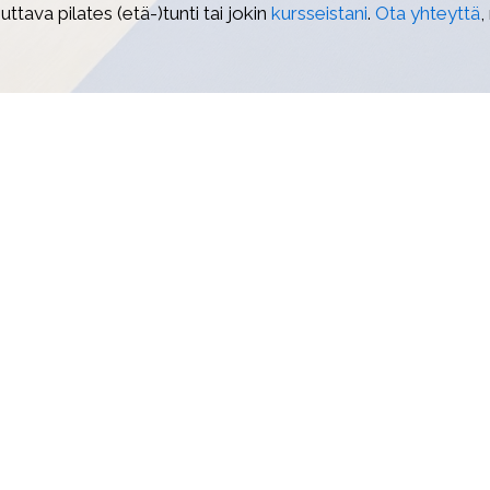
uttava pilates (etä-)tunti tai jokin
kursseistani
.
Ota yhteyttä
,